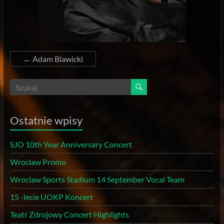
←
Adam Blawicki
Ostatnie wpisy
SJO 10th Year Anniversary Concert
Wroclaw Promo
Wroclaw Sports Stadium 14 September Vocal Team
15 -lecie UOKP Koncert
Teatr Zdrojowy Concert Highlights