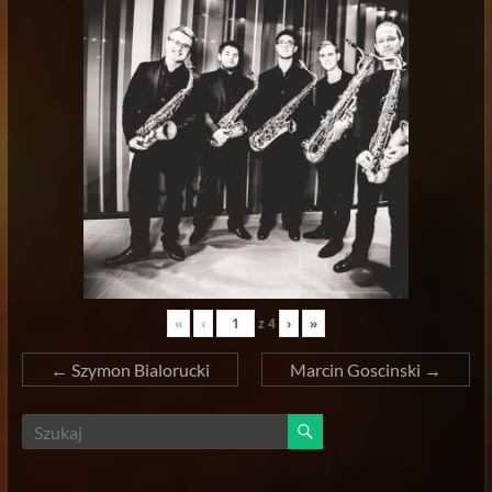
«
‹
z
4
›
»
←
Szymon Bialorucki
Marcin Goscinski
→