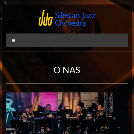
Skip
to
content
Silesian
International
Menu
Performing
Jazz
Artists
Orchestra
O NAS