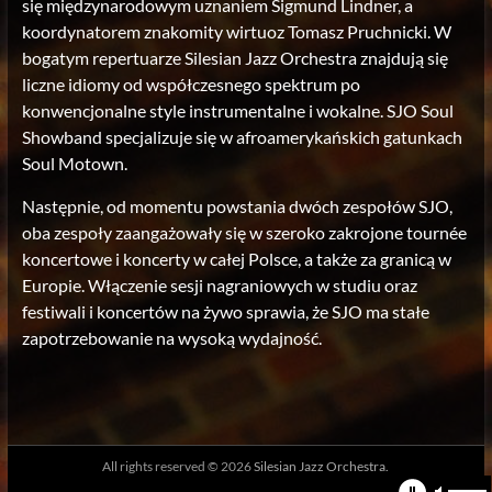
się międzynarodowym uznaniem Sigmund Lindner, a
koordynatorem znakomity wirtuoz Tomasz Pruchnicki. W
bogatym repertuarze Silesian Jazz Orchestra znajdują się
liczne idiomy od współczesnego spektrum po
konwencjonalne style instrumentalne i wokalne. SJO Soul
Showband specjalizuje się w afroamerykańskich gatunkach
Soul Motown.
Następnie, od momentu powstania dwóch zespołów SJO,
oba zespoły zaangażowały się w szeroko zakrojone tournée
koncertowe i koncerty w całej Polsce, a także za granicą w
Europie. Włączenie sesji nagraniowych w studiu oraz
festiwali i koncertów na żywo sprawia, że ​​SJO ma stałe
zapotrzebowanie na wysoką wydajność.
All rights reserved © 2026
Silesian Jazz Orchestra.