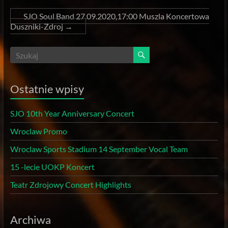
SJO Soul Band 27.09.2020,17:00 Muszla Koncertowa
Duszniki-Zdroj
→
Ostatnie wpisy
SJO 10th Year Anniversary Concert
Wroclaw Promo
Wroclaw Sports Stadium 14 September Vocal Team
15 -lecie UOKP Koncert
Teatr Zdrojowy Concert Highlights
Archiwa