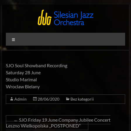
Skip
to
content
Silesian
International
Menu
Performing
Jazz
Artists
Orchestra
SJO Soul Showband Recording
Saturday 28 June
Studio Marimal
Wroclaw Bielany
Admin
28/06/2020
Bez kategorii
←
SJO Friday 19 June Company Jubilee Concert
Leszno Wielkopolska „POSTPONED”