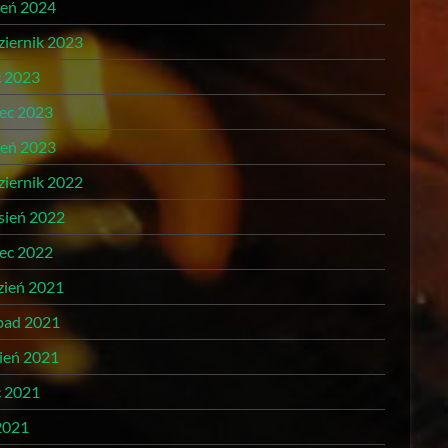
zeń 2024
ziernik 2023
c 2023
ec 2023
zeń 2023
ziernik 2022
sień 2022
ec 2022
zień 2021
opad 2021
pień 2021
c 2021
2021