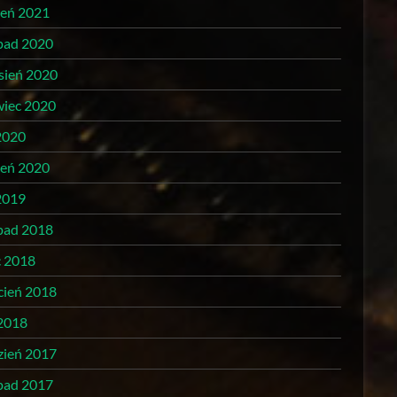
zeń 2021
opad 2020
sień 2020
wiec 2020
2020
zeń 2020
2019
opad 2018
c 2018
cień 2018
 2018
zień 2017
opad 2017