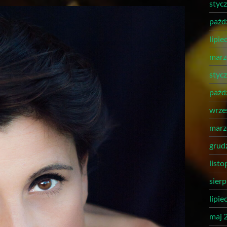
styc
paźd
lipie
marz
styc
paźd
wrze
marz
grud
list
sier
lipie
maj 