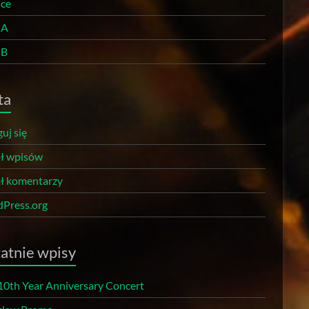
nce
 A
 B
ta
uj się
ł wpisów
ł komentarzy
Press.org
atnie wpisy
10th Year Anniversary Concert