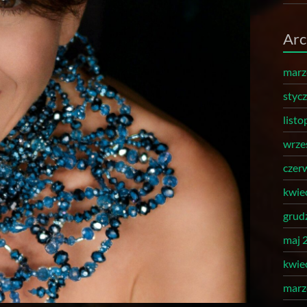
Arc
marz
styc
list
wrze
czer
kwie
grud
maj 
kwie
marz