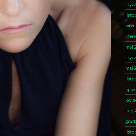
styc
list
wrze
czer
maj 
styc
maj 
list
lipie
kwie
luty
grud
list