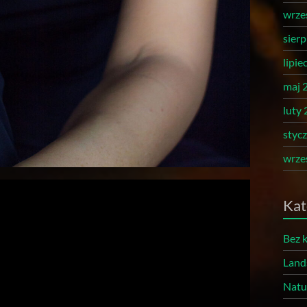
wrze
sier
lipie
maj 
luty
styc
wrze
Kat
Bez k
Land
Natu