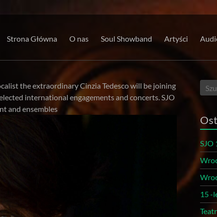
Strona Główna
O nas
Soul Showband
Artyści
Audi
calist the extraordinary Cinzia Tedesco will be joining
 selected international engagements and concerts. SJO
ent and ensembles
Ost
SJO 
Wroc
Wroc
15 -
Teat