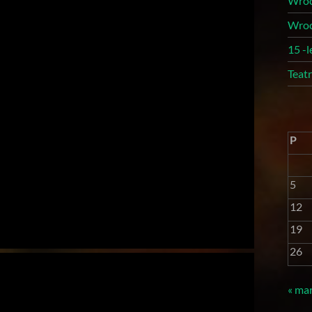
Wroc
Wroc
15 -
Teat
P
5
12
19
26
« ma