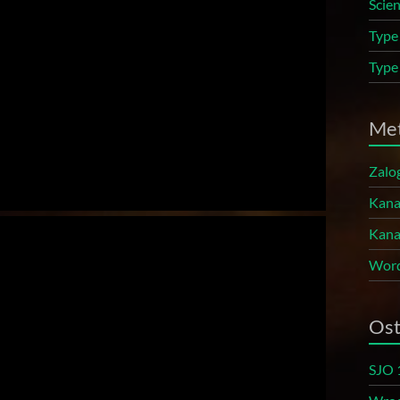
Scie
Type
Type
Me
Zalog
Kana
Kana
Word
Ost
SJO 