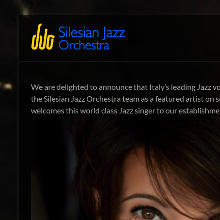
Skip
to
Silesian
International
content
Performing
Jazz
Artists
Orchestra
We are delighted to announce that Italy’s leading Jazz vo
the Silesian Jazz Orchestra team as a featured artist on
welcomes this world class Jazz singer to our establishm