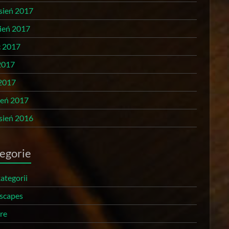
sień 2017
pień 2017
c 2017
2017
 2017
zeń 2017
sień 2016
egorie
ategorii
scapes
re