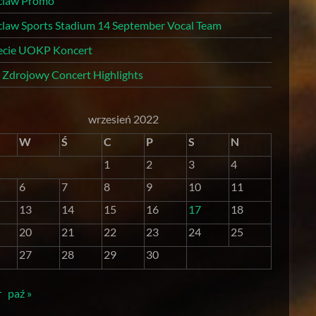
law Promo
law Sports Stadium 14 September Vocal Team
lecie UOKP Koncert
r Zdrojowy Concert Highlights
wrzesień 2022
W
Ś
C
P
S
N
1
2
3
4
6
7
8
9
10
11
13
14
15
16
17
18
20
21
22
23
24
25
27
28
29
30
r
paź »