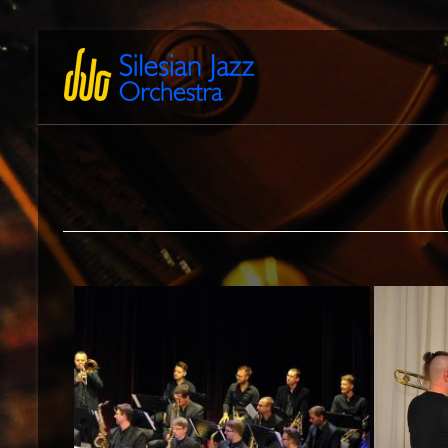
Zum
Inhalt
Silesian
International
springen
Performing
Jazz
Artists
Orchestra