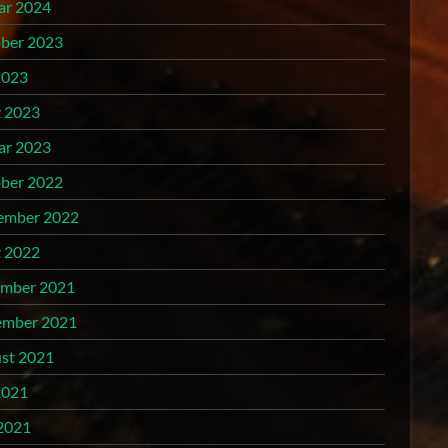
ar 2024
ber 2023
2023
 2023
ar 2023
ber 2022
ember 2022
 2022
mber 2021
mber 2021
st 2021
2021
2021