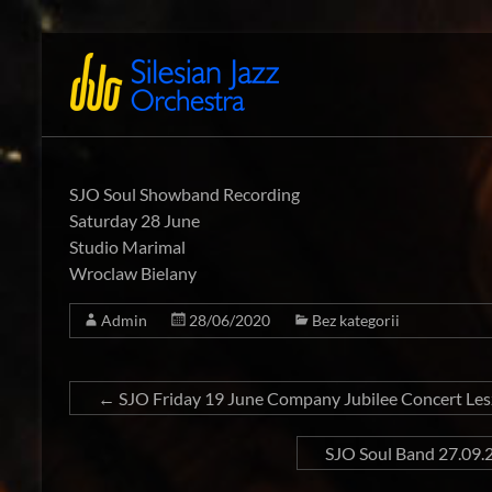
Zum
Inhalt
Silesian
International
springen
Performing
Jazz
Artists
Orchestra
SJO Soul Showband Recording
Saturday 28 June
Studio Marimal
Wroclaw Bielany
Admin
28/06/2020
Bez kategorii
←
SJO Friday 19 June Company Jubilee Concert L
SJO Soul Band 27.09.