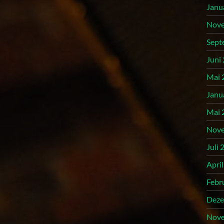
Janu
Nove
Sept
Juni
Mai 
Janu
Mai 
Nove
Juli 
Apri
Febr
Deze
Nove