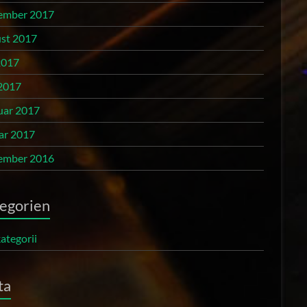
ember 2017
st 2017
2017
2017
uar 2017
ar 2017
ember 2016
egorien
ategorii
ta