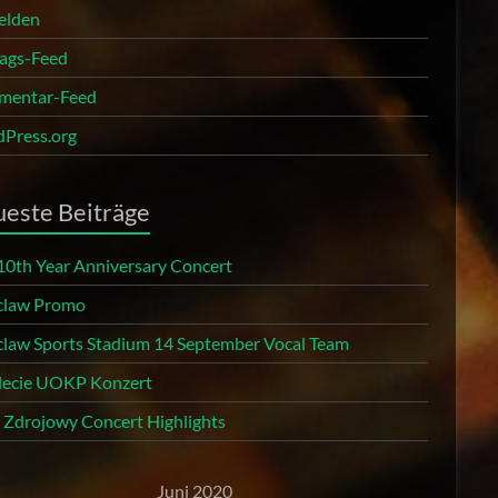
elden
rags-Feed
entar-Feed
Press.org
este Beiträge
10th Year Anniversary Concert
law Promo
law Sports Stadium 14 September Vocal Team
 lecie UOKP Konzert
r Zdrojowy Concert Highlights
Juni 2020