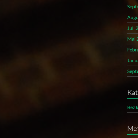
Sept
Augu
Juli 
Mai 
Febr
Janu
Sept
Kat
Bez k
Me