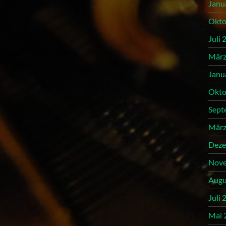
Janu
Okto
Juli 
März
Janu
Okto
Sept
März
Deze
Nove
Augu
Juli 
Mai 