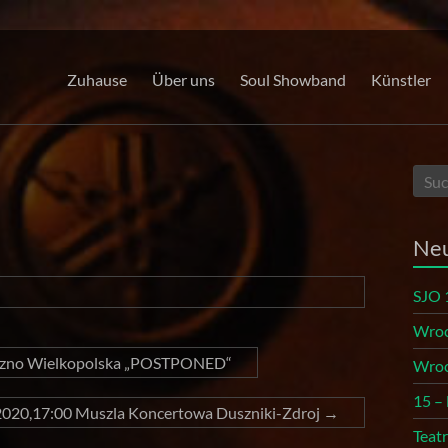
Zuhause
Über uns
Soul Showband
Künstler
Neu
SJO 
Wroc
eszno Wielkopolska „POSTPONED“
Wroc
15 –
2020,17:00 Muszla Koncertowa Duszniki-Zdroj
→
Teat