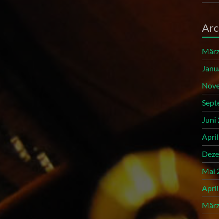
Arc
März
Janu
Nove
Sept
Juni
Apri
Deze
Mai 
Apri
März