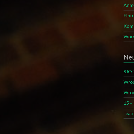
Anm
Eint
Komm
Word
Neu
SJO 
Wroc
Wroc
15 –
Teat